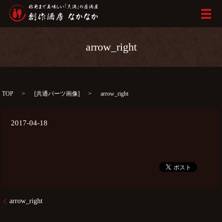
メ
arrow_right
TOP
[
共通パーツ画像
]
arrow_right
2017-04-18
arrow_right